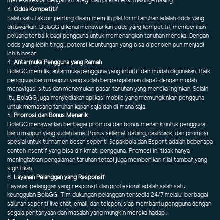
mereka sesuai dengan strategi dan preferensi masing-masing.
3.
Odds Kompetitif
Salah satu faktor penting dalam memilih platform taruhan adalah odds yang
ditawarkan. BolaGG dikenal menawarkan odds yang kompetitif, memberikan
peluang terbaik bagi pengguna untuk memenangkan taruhan mereka. Dengan
odds yang lebih tinggi, potensi keuntungan yang bisa diperoleh pun menjadi
lebih besar.
4.
Antarmuka Pengguna yang Ramah
BolaGG memiliki antarmuka pengguna yang intuitif dan mudah digunakan. Baik
pengguna baru maupun yang sudah berpengalaman dapat dengan mudah
menavigasi situs dan menemukan pasar taruhan yang mereka inginkan. Selain
itu, BolaGG juga menyediakan aplikasi mobile yang memungkinkan pengguna
untuk memasang taruhan kapan saja dan di mana saja.
5.
Promosi dan Bonus Menarik
BolaGG menawarkan berbagai promosi dan bonus menarik untuk pengguna
baru maupun yang sudah lama. Bonus selamat datang, cashback, dan promosi
spesial untuk turnamen besar seperti Sepakbola dan Esport adalah beberapa
contoh insentif yang bisa dinikmati pengguna. Promosi ini tidak hanya
meningkatkan pengalaman taruhan tetapi juga memberikan nilai tambah yang
signifikan.
6.
Layanan Pelanggan yang Responsif
Layanan pelanggan yang responsif dan profesional adalah salah satu
keunggulan BolaGG. Tim dukungan pelanggan tersedia 24/7 melalui berbagai
saluran seperti live chat, email, dan telepon, siap membantu pengguna dengan
segala pertanyaan dan masalah yang mungkin mereka hadapi.