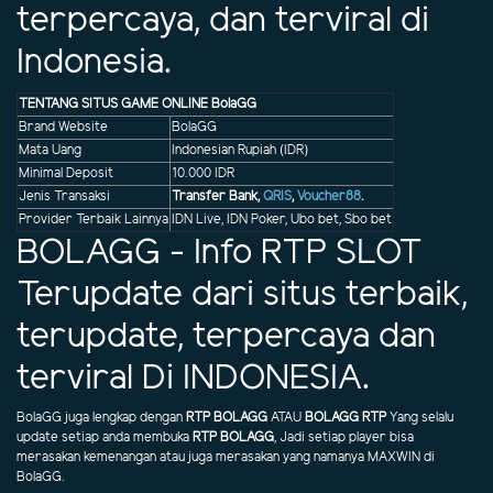
terpercaya, dan terviral di
Indonesia.
TENTANG SITUS GAME ONLINE BolaGG
Brand Website
BolaGG
Mata Uang
Indonesian Rupiah (IDR)
Minimal Deposit
10.000 IDR
Jenis Transaksi
Transfer Bank,
QRIS
,
Voucher88
.
Provider Terbaik Lainnya
IDN Live, IDN Poker, Ubo bet, Sbo bet
BOLAGG - Info RTP SLOT
Terupdate dari situs terbaik,
terupdate, terpercaya dan
terviral Di INDONESIA.
BolaGG juga lengkap dengan
RTP BOLAGG
ATAU
BOLAGG RTP
Yang selalu
update setiap anda membuka
RTP BOLAGG
, Jadi setiap player bisa
merasakan kemenangan atau juga merasakan yang namanya MAXWIN di
BolaGG.