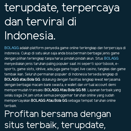
terupdate, terpercaya
dan terviral di
Indonesia.
BOLAGG
adalah platform penyedia game online terlengkap dan terpercaya di
indonesia. Cukup di satu akun saja anda bisa bermain berbagai jenis game
dengan pilihan terlengkap tanpa harus pindah pindah akun. Situs
BOLAGG
menyediakan jenis taruhan paling populer saat ini seperti sportsbook, e-
sports, game slots, idnlive, ada juga game togel, live casino, tangkas dan game
tembak ikan. Seluruh permainan populer di Indonesia tersedia lengkap di
BOLAGG atau Bola GG
. didukung dengan fasilitas lengkap lewat kerjasama
dengan berbagai macam bank swasta, e wallet dan virtual account demi
mempermudah transaksi
BOLAGG Atau Bola GG 88
. Layanan terbaik yang
selalu siaga 24 jam untuk semua penggemar taruhan online yang sudah
mempercayakan
BOLAGG Atau Bola GG
sebagai tempat taruhan online
terbaik.
Profitan bersama dengan
situs terbaik, terupdate,