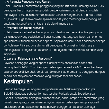
4.
Antarmuka Pengguna yang Ramah
BolaGG memiliki antarmuka pengguna yang intuitif dan mudah digunakan. Baik
pengguna baru maupun yang sudah berpengalaman dapat dengan mudah
menavigasi situs dan menemukan pasar taruhan yang mereka inginkan. Selain
itu, BolaGG juga menyediakan aplikasi mobile yang memungkinkan pengguna
untuk memasang taruhan kapan saja dan di mana saja.
5.
Promosi dan Bonus Menarik
BolaGG menawarkan berbagai promosi dan bonus menarik untuk pengguna
baru maupun yang sudah lama. Bonus selamat datang, cashback, dan promosi
spesial untuk turnamen besar seperti Sepakbola dan Esport adalah beberapa
contoh insentif yang bisa dinikmati pengguna. Promosi ini tidak hanya
meningkatkan pengalaman taruhan tetapi juga memberikan nilai tambah yang
signifikan.
6.
Layanan Pelanggan yang Responsif
Layanan pelanggan yang responsif dan profesional adalah salah satu
keunggulan BolaGG. Tim dukungan pelanggan tersedia 24/7 melalui berbagai
saluran seperti live chat, email, dan telepon, siap membantu pengguna dengan
segala pertanyaan dan masalah yang mungkin mereka hadapi.
Kesimpulan
Dengan berbagai keunggulan yang ditawarkan, tidak mengherankan jika
BolaGG dianggap sebagai tempat taruhan terbaik untuk Sepakbola dan
Esport. Keamanan, beragam pilihan taruhan, odds kompetitif, antarmuka yang
ramah pengguna, promosi menarik, dan layanan pelanggan yang responsif
adalah beberapa alasan mengapa banyak penggemar taruhan olahraga