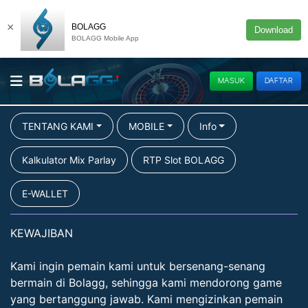
×
BOLAGG
Download
BOLAGG Mobile App
MASUK
DAFTAR
TENTANG KAMI
MOBILE
Info
Kalkulator Mix Parlay
RTP Slot BOLAGG
E-WALLET
KEWAJIBAN
Kami ingin pemain kami untuk bersenang-senang
bermain di Bolagg, sehingga kami mendorong game
yang bertanggung jawab. Kami mengizinkan pemain