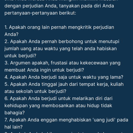
dengan perjudian Anda, tanyakan pada diri Anda
pertanyaan-pertanyaan berikut:
1. Apakah orang lain pernah mengkritik perjudian
Anda?
2. Apakah Anda pernah berbohong untuk menutupi
jumlah uang atau waktu yang telah anda habiskan
untuk berjudi?
3. Argumen apakah, frustasi atau kekecewaan yang
membuat Anda ingin untuk berjudi?
4. Apakah Anda berjudi saja untuk waktu yang lama?
5. Apakah Anda tinggal jauh dari tempat kerja, kuliah
atau sekolah untuk berjudi?
6. Apakah Anda berjudi untuk melarikan diri dari
kehidupan yang membosankan atau hidup tidak
bahagia?
7. Apakah Anda enggan menghabiskan 'uang judi' pada
hal lain?